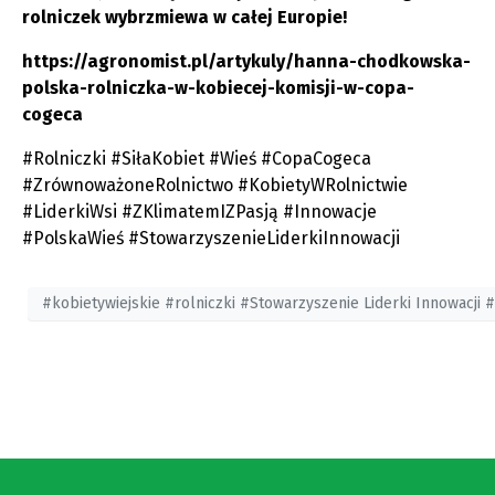
rolniczek wybrzmiewa w całej Europie!
https://agronomist.pl/artykuly/hanna-chodkowska-
polska-rolniczka-w-kobiecej-komisji-w-copa-
cogeca
#Rolniczki #SiłaKobiet #Wieś #CopaCogeca
#ZrównoważoneRolnictwo #KobietyWRolnictwie
#LiderkiWsi #ZKlimatemIZPasją #Innowacje
#PolskaWieś #StowarzyszenieLiderkiInnowacji
#kobietywiejskie #rolniczki #Stowarzyszenie Liderki Innowacj