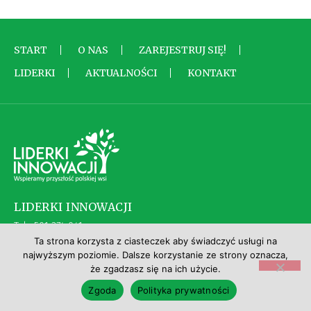
START
O NAS
ZAREJESTRUJ SIĘ!
LIDERKI
AKTUALNOŚCI
KONTAKT
LIDERKI INNOWACJI
Tel: 501 374 041
E-mail: kontakt@liderkiinnowacji.pl
Ta strona korzysta z ciasteczek aby świadczyć usługi na
najwyższym poziomie. Dalsze korzystanie ze strony oznacza,
że zgadzasz się na ich użycie.
Wszelkie prawa zastrzeżone © Liderki Innowacji
Zgoda
Polityka prywatności
Projekt i wykonanie:
Bass-in-Motion Studio